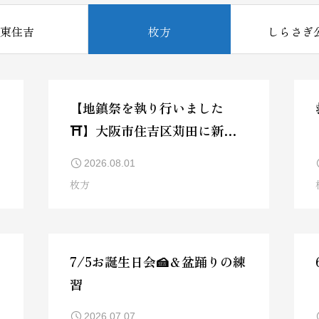
東住吉
枚方
しらさぎ
【地鎮祭を執り行いました
⛩️】大阪市住吉区苅田に新し
いナーシングホームが誕生し
2026.08.01
ます🌿
枚方
7/5お誕生日会🍰＆盆踊りの練
習
2026.07.07