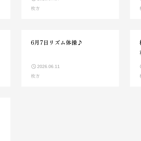
枚方
6月7日リズム体操♪
2026.06.11
枚方