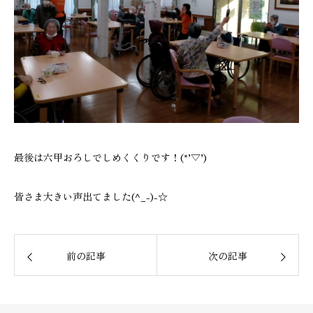
最後は六甲おろしでしめくくりです！(*’▽’)
皆さま大きい声出てました(^_-)-☆
前の記事
次の記事