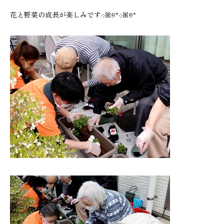
花と野菜の成長が楽しみです܀ꕤ୭*܀ꕤ୭*