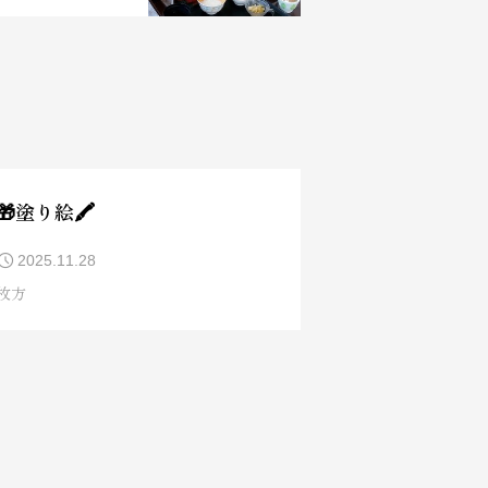
🎁塗り絵🖍️
2025.11.28
枚方