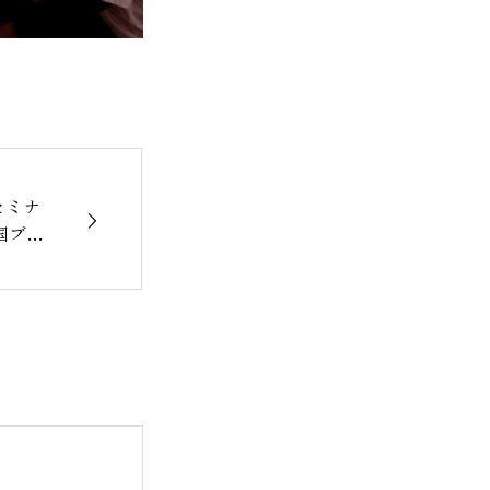
セミナ
国ブロ
た✍