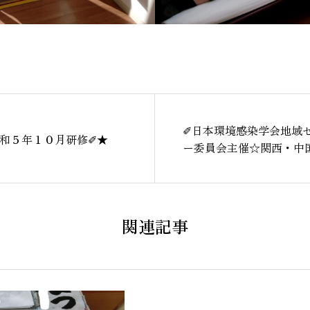
✐日本環境感染学会地域
令和５年１０月研修✐★
ー委員会主催☆関西・中
ック研修会に参加しまし
関連記事