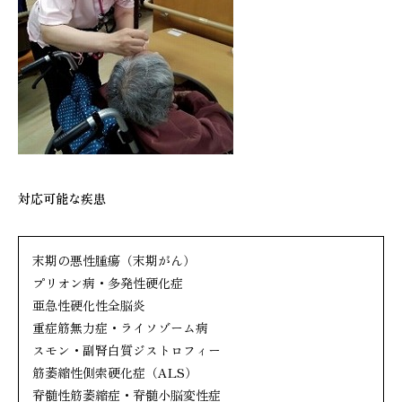
対応可能な疾患
末期の悪性腫瘍（末期がん）
プリオン病・多発性硬化症
亜急性硬化性全脳炎
重症筋無力症・ライソゾーム病
スモン・副腎白質ジストロフィー
筋萎縮性側索硬化症（ALS）
脊髄性筋萎縮症・脊髄小脳変性症