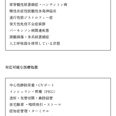
球脊髄性筋萎縮症・ハンチントン病
慢性炎症性脱髄性多発神経炎
進行性筋ジストロフィー症
後天性免疫不全症候群
パーキンソン病関連疾患
頚髄損傷・多系統萎縮症
人工呼吸器を使用している状態
対応可能な医療処置
中心性静脈栄養・CVポート
インシュリン・胃瘻（PEG）
透析・気管切開・鼻腔経管
在宅酸素 ・喀痰吸引・ストーマ
認知症管理・ターミナル