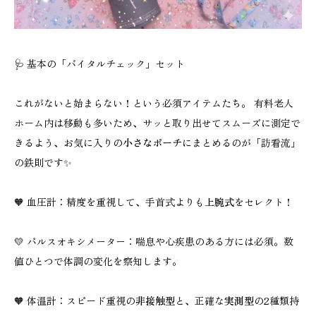
🩺 基本の「バイタルチェック」セット
これがないと始まらない！という必須アイテムたち。 有料老人
ホーム内は移動も多いため、サッと取り出せてスムーズに測定で
きるよう、お気に入りの
小さなポーチ
にまとめるのが「訪看流」
の鉄則です✨
🧡 血圧計：精度を重視して、手首式よりも
上腕式
をセレクト！
💛 パルスオキシメーター：喘息や心疾患のある方には必須。数
値ひとつで体調の変化を察知します。
🧡 体温計：スピード重視の
非接触型
と、正確な
実測型
の2種類持