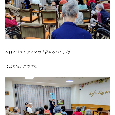
本日はボランティアの『青空みかん』様
による紙芝居です👏