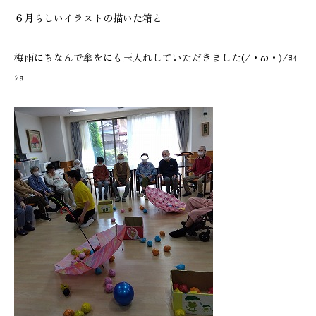
６月らしいイラストの描いた箱と
梅雨にちなんで傘をにも玉入れしていただきました(/・ω・)/ﾖｲ
ｼｮ