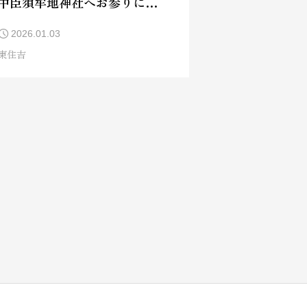
中臣須牟地神社へお参りに行
ってきました🎍✨
2026.01.03
東住吉