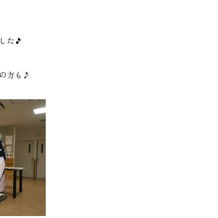
した🎵
の方も♪