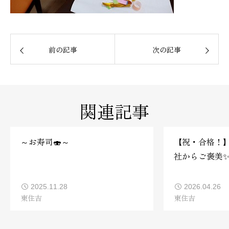
前の記事
次の記事
関連記事
～お寿司🍣～
【祝・合格！
社からご褒美
祝い会を開催し
2025.11.28
2026.04.26
東住吉
東住吉