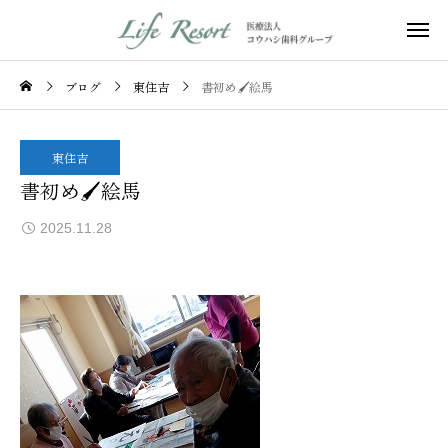
ブログ
東住吉
書初め🖌絵馬
東住吉
書初め🖌絵馬
2025.11.28