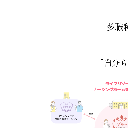
多職
「自分ら