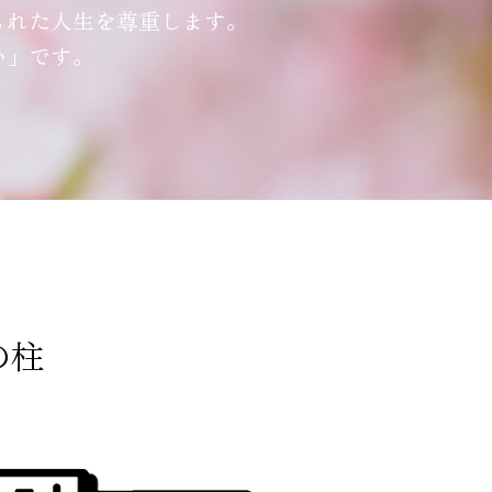
られた人生を尊重します。
い」です。
の柱